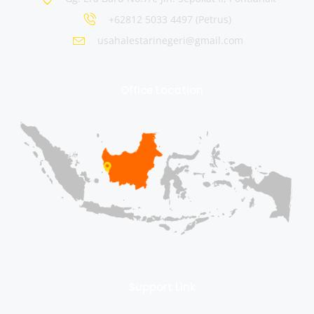
+62812 5033 4497 (Petrus)
usahalestarinegeri@gmail.com
Office Location
Support Link